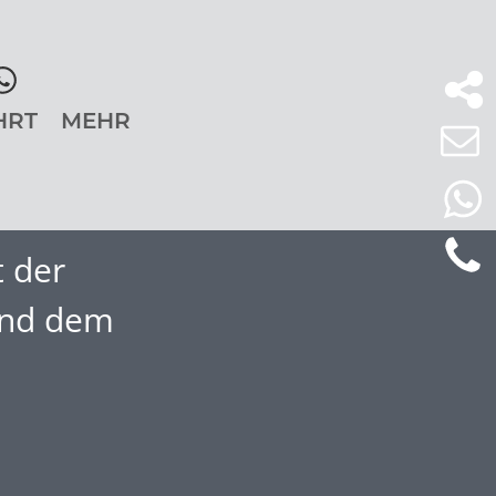
HRT
MEHR
t der
und dem