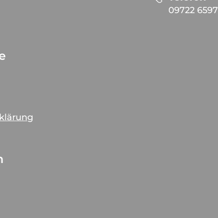
09722 6597
ce
rklärung
n