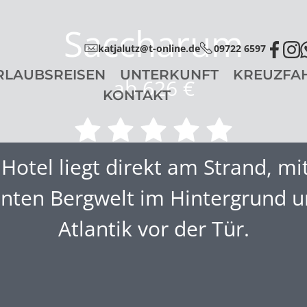
Saccharum
katjalutz@t-online.de
09722 6597
RLAUBSREISEN
UNTERKUNFT
KREUZFA
ab 626 €
KONTAKT
Hotel liegt direkt am Strand, mi
nten Bergwelt im Hintergrund 
Atlantik vor der Tür.