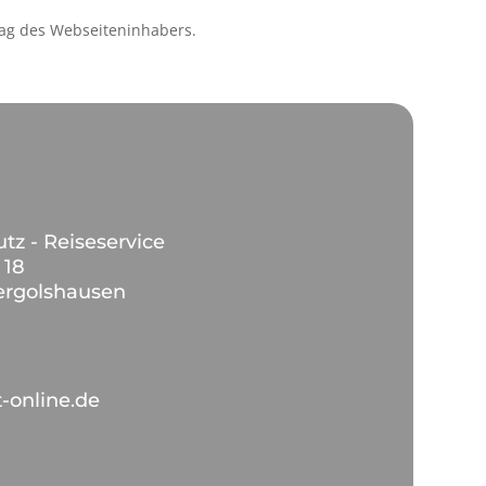
ag des Webseiteninhabers.
utz - Reiseservice
 18
ergolshausen
-online.de