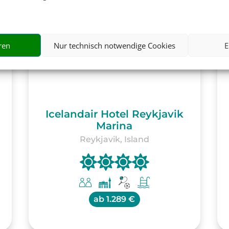
ren
Nur technisch notwendige Cookies
E
Icelandair Hotel Reykjavik
Marina
Reykjavik, Island
ab
1.289 €