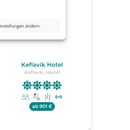
instellungen ändern
Keflavík Hotel
Keflavik, Island
ab
901 €