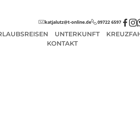
katjalutz@t-online.de
09722 6597
RLAUBSREISEN
UNTERKUNFT
KREUZFA
KONTAKT